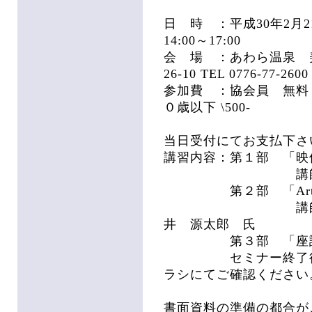
日 時 ：平成30年2月2
14:00～17:00
会 場 ：あわら温泉 美松
26-10 TEL 0776-77-2600
参加費 ：協会員 無料 ・
０歳以下 \500-
当日受付にてお支払下さ
講習内容：第１部 「映
講師 株式会社
第２部 「ArtNe
講師 ウシオラ
井 源太郎 氏
第３部 「座談
セミナー終了後 懇
ラシにてご確認ください
書面資料の準備の都合が