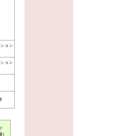
ーション
野
ーション
野
席
フ
場)