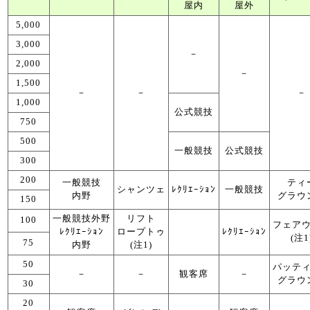
屋内
屋外
5,000
3,000
－
2,000
－
1,500
－
－
－
1,000
公式競技
750
500
一般競技
公式競技
300
200
一般競技
ティ
シャンツェ
ﾚｸﾘｴｰｼｮﾝ
一般競技
内野
グラウ
150
一般競技外野
リフト
100
フェア
ﾚｸﾘｴｰｼｮﾝ
ロープトゥ
ﾚｸﾘｴｰｼｮﾝ
(注1
75
内野
(注1)
50
パッテ
－
－
観客席
－
グラウ
30
20