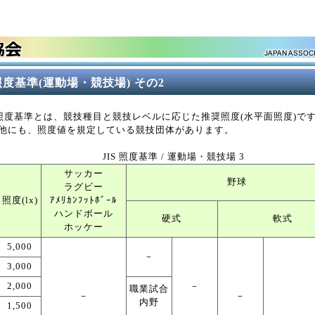
 照度基準(運動場・競技場) その2
S 照度基準とは、競技種目と競技レベルに応じた推奨照度(水平面照度)で
他にも、照度値を規定している競技団体があります。
JIS 照度基準 / 運動場・競技場 3
サッカー
野球
ラグビー
照度(lx)
ｱﾒﾘｶﾝﾌｯﾄﾎﾞｰﾙ
ハンドボール
硬式
軟式
ホッケー
5,000
－
3,000
2,000
－
職業試合
－
－
内野
1,500