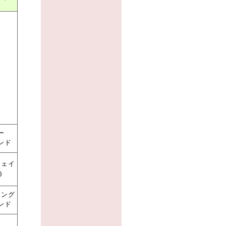
ー
ンド
ウェイ
)
ィング
ンド