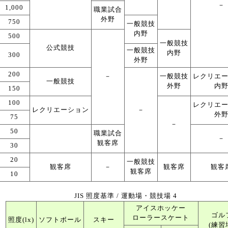
－
1,000
職業試合
外野
750
一般競技
内野
500
一般競技
公式競技
一般競技
内野
300
外野
200
－
一般競技
レクリエ
一般競技
外野
内
150
100
レクリエ
レクリエーション
－
外
75
－
50
職業試合
－
観客席
30
20
一般競技
観客席
－
観客席
観客
観客席
10
JIS 照度基準 / 運動場・競技場 4
アイスホッケー
ゴル
ローラースケート
照度(lx)
ソフトボール
スキー
(練習