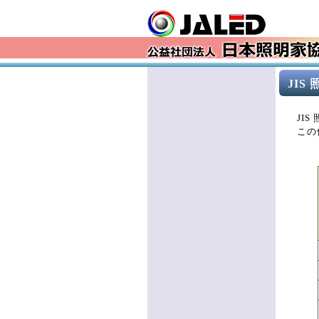
JIS
JI
この