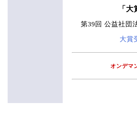
「大
第39回 公益社
大賞
オンデマ