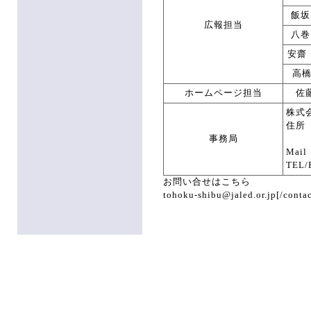
飯坂
広報担当
八巻
安齋
高
ホームページ担当
佐
株式
住所 
事務局
宮城
Mail 
TEL/
お問い合せはこちら
tohoku-shibu@jaled.or.jp[/contac