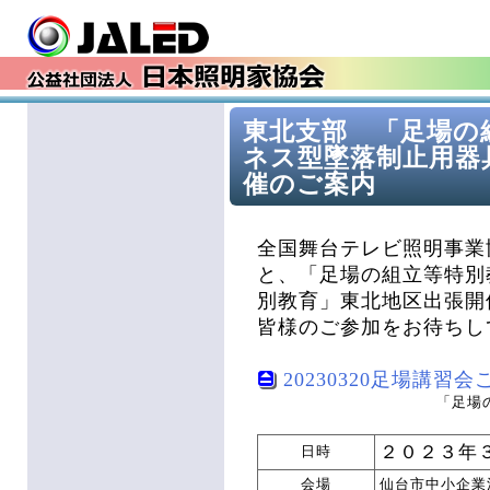
東北支部 「足場の
ネス型墜落制止用器
催のご案内
全国舞台テレビ照明事業
と、「足場の組立等特別
別教育」東北地区出張開
皆様のご参加をお待ちし
20230320足場講習会ご案
「足場
２０２３年
日時
会場
仙台市中小企業