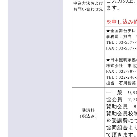
ご入力の上
申込方法および
ます。
お問い合わせ先
※申し込み
★全国舞台テレ
事務局：担当 寺
TEL：03-5577-
FAX：03-5577-
★日本照明家協
株式会社 東北
FAX：022-797-
TEL：022-246-
担当 石川智英
一 般 9,9
協会員 7,7
賛助会員 8,
受講料
賛助会員校学
（税込み）
※受講費に
協同組合よ
て頂きます