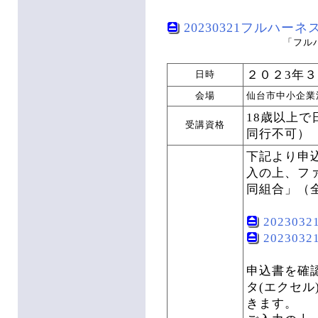
20230321フルハーネス
「フル
２０２3年
日時
会場
仙台市中小企業
18歳以上
受講資格
同行不可）
下記より申
入の上、フ
同組合」（
202303
202303
申込書を確
タ(エクセ
きます。