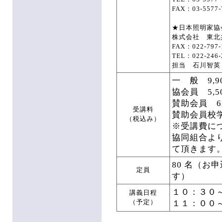
FAX：03-5577-
★日本照明家協
株式会社 東北
FAX：022-797-
TEL：022-246-
担当 石川智英
一 般 9,9
協会員 5,5
賛助会員 6,
受講料
賛助会員校学
（税込み）
※受講費に
協同組合よ
て頂きます
80 名（
定員
す）
１０：３０
講義日程
１１：００
（予定）