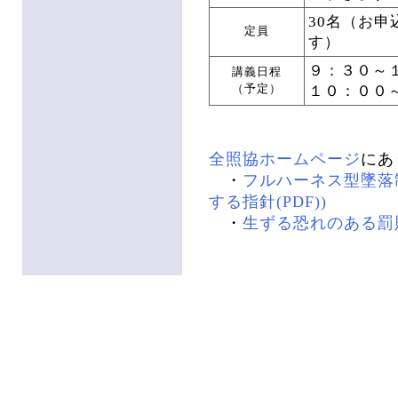
30名（お
定員
す）
９：３０～
講義日程
１０：００
（予定）
全照協ホームページ
にあ
・
フルハーネス型墜落
する指針(PDF))
・
生ずる恐れのある罰則