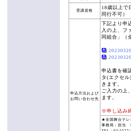
18歳以上
受講資格
同行不可）
下記より申
入の上、フ
同組合」（
202303
202303
申込書を確
タ(エクセ
きます。
ご入力の上
申込方法および
ます。
お問い合わせ先
※申し込み
★全国舞台テレ
事務局：担当 寺
TEL：03-5577-