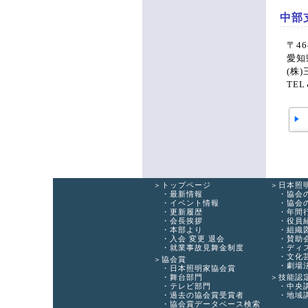
中部
〒46
愛知
(株)
TEL
トップページ
日本照
最新情報
協会
イベント情報
協会
更新履歴
年間
会長挨拶
役員
本部より
組織
入会 変更 退会
賛助
就業事故見舞金制度
ディ
文化
協会賞
劇場
日本照明家協会賞
舞台部門
技能認
テレビ部門
中央
過去の協会賞受賞者
地域
協会賞データベース検索