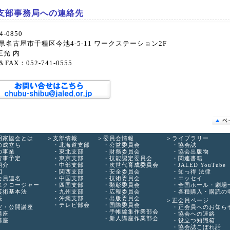
支部事務局への連絡先
4-0850
県名古屋市千種区今池4-5-11 ワークステーション2F
三光 内
＆FAX：052-741-0555
明家協会とは
支部情報
委員会情報
ライブラリー
の成立ち
北海道支部
公益委員会
協会誌
の事業
東北支部
財務委員会
協会出版物
行事予定
東京支部
技能認定委員会
関連書籍
紹介
中部支部
次世代育成委員会
JALED YouTube
図
関西支部
安全委員会
知っ得 法律
会員連名
中国支部
技術委員会
エッセイ
スクロージャー
四国支部
顕彰委員会
全国ホール・劇場
芸術基本法
九州支部
広報委員会
各種購入・購読の
法
沖縄支部
出版委員会
正会員ページ
テレビ部会
国際委員会
定・公開講座
正会員へのお知ら
手帳編集作業部会
講座
協会への連絡
新人講座作業部会
講座
役立つ知識箱
協会誌こぼれ話