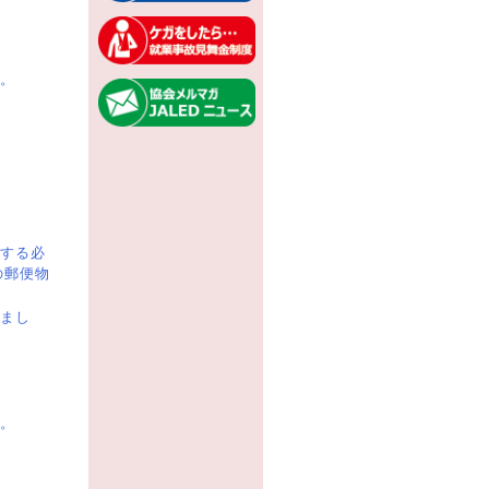
。
する必
の郵便物
まし
。