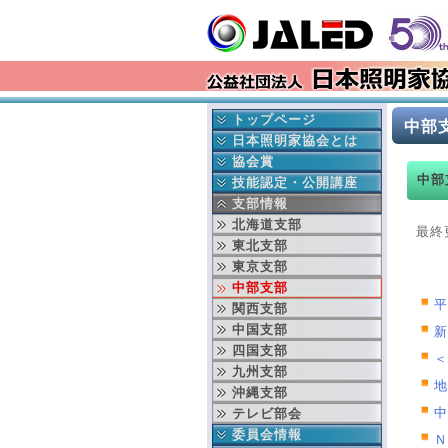
トップページ
中部
最新情報
日本照明家協会とは
イベント情報
協会の成立ち
協会賞
中部
更新履歴
協会の事業
日本照明家協会賞
技能認定・公開講座
会長挨拶
年間行事予定
舞台部門
中央講座
支部情報
本部より
役員紹介
テレビ部門
地域講座
北海道支部
最終
入会 変更 退会
組織図
過去の協会賞受賞者
東北支部
就業事故見舞金制度
賛助会員連名
協会賞データベース検索
東京支部
ディスクロージャー
中部支部
平
文化芸術基本法
関西支部
劇場法
中国支部
新
四国支部
＜
九州支部
地
沖縄支部
テレビ部会
中
委員会情報
Ｎ