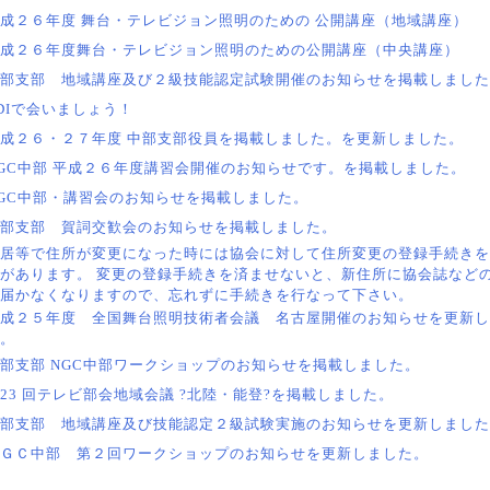
成２６年度 舞台・テレビジョン照明のための 公開講座（地域講座）
成２６年度舞台・テレビジョン照明のための公開講座（中央講座）
部支部 地域講座及び２級技能認定試験開催のお知らせを掲載しました
DIで会いましょう！
成２６・２７年度 中部支部役員を掲載しました。を更新しました。
GC中部 平成２６年度講習会開催のお知らせです。を掲載しました。
GC中部・講習会のお知らせを掲載しました。
部支部 賀詞交歓会のお知らせを掲載しました。
居等で住所が変更になった時には協会に対して住所変更の登録手続きを
があります。 変更の登録手続きを済ませないと、新住所に協会誌など
届かなくなりますので、忘れずに手続きを行なって下さい。
成２５年度 全国舞台照明技術者会議 名古屋開催のお知らせを更新し
。
部支部 NGC中部ワークショップのお知らせを掲載しました。
23 回テレビ部会地域会議 ?北陸・能登?を掲載しました。
部支部 地域講座及び技能認定２級試験実施のお知らせを更新しました
ＧＣ中部 第２回ワークショップのお知らせを更新しました。