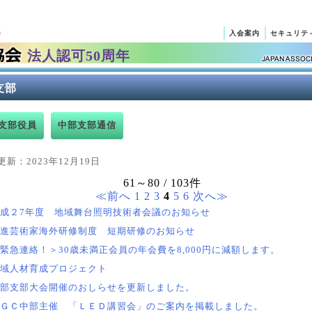
入会案内
セキュリテ
法人認可50周年
支部
支部役員
中部支部通信
更新：2023年12月19日
61～80 / 103件
≪前へ
1
2
3
4
5
6
次へ≫
成２7年度 地域舞台照明技術者会議のお知らせ
進芸術家海外研修制度 短期研修のお知らせ
緊急連絡！＞30歳未満正会員の年会費を8,000円に減額します。
域人材育成プロジェクト
部支部大会開催のおしらせを更新しました。
ＧＣ中部主催 「ＬＥＤ講習会」のご案内を掲載しました。