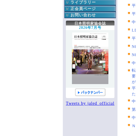
公益委員会
ライブラリー
平
財務委員会
協会誌
正会員ページ
平
技能認定委員会
協会出版物
正会員へのお知らせ
お問い合わせ
次世代育成委員会
関連書籍
協会への連絡
協会へのお問い合わせ
中
日本照明家協会誌
安全委員会
JALED YouTube
役立つ知識箱
2026年7月号
L
技術委員会
知っ得 法律
協会誌こぼれ話
平
顕彰委員会
エッセイ
掲示板
広報委員会
全国ホール・劇場一覧
協会誌アーカイブ
N
出版委員会
各種購入・購読の申込み
登録情報
N
国際委員会
中
手帳編集作業部会
転
新人講座作業部会
要
が
平
た
中
Tweets by jaled_official
第
中
Ｎ