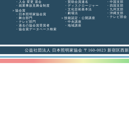
入会 変更 退会
賛助会員連名
中国支部
就業事故見舞金制度
ディスクロージャー
四国支部
文化芸術基本法
九州支部
協会賞
劇場法
沖縄支部
日本照明家協会賞
テレビ部会
舞台部門
技能認定・公開講座
テレビ部門
中央講座
過去の協会賞受賞者
地域講座
協会賞データベース検索
公益社団法人 日本照明家協会 〒160-0023 新宿区西新宿6-12-