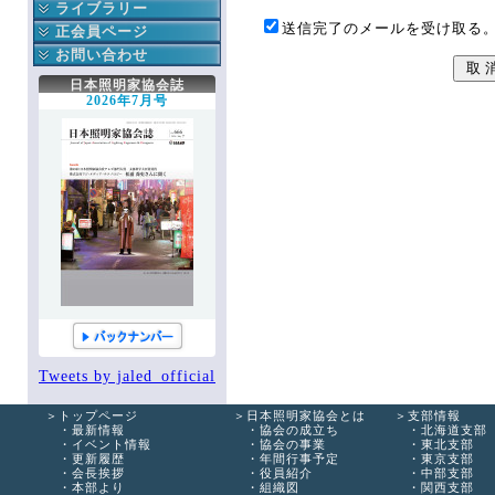
公益委員会
ライブラリー
送信完了のメールを受け取る
財務委員会
協会誌
正会員ページ
技能認定委員会
協会出版物
正会員へのお知らせ
お問い合わせ
次世代育成委員会
関連書籍
協会への連絡
協会へのお問い合わせ
日本照明家協会誌
安全委員会
JALED YouTube
役立つ知識箱
2026年7月号
技術委員会
知っ得 法律
協会誌こぼれ話
顕彰委員会
エッセイ
掲示板
広報委員会
全国ホール・劇場一覧
協会誌アーカイブ
出版委員会
各種購入・購読の申込み
登録情報
国際委員会
手帳編集作業部会
新人講座作業部会
Tweets by jaled_official
トップページ
日本照明家協会とは
支部情報
最新情報
協会の成立ち
北海道支部
イベント情報
協会の事業
東北支部
更新履歴
年間行事予定
東京支部
会長挨拶
役員紹介
中部支部
本部より
組織図
関西支部