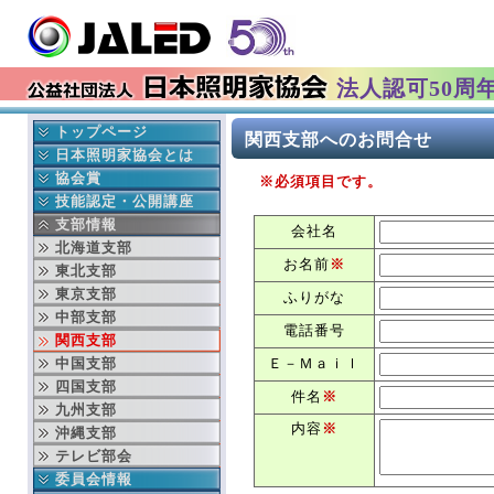
法人認可50周
トップページ
関西支部へのお問合せ
最新情報
日本照明家協会とは
イベント情報
協会の成立ち
協会賞
※必須項目です。
更新履歴
協会の事業
日本照明家協会賞
技能認定・公開講座
会長挨拶
年間行事予定
舞台部門
中央講座
支部情報
会社名
本部より
役員紹介
テレビ部門
地域講座
北海道支部
お名前
※
入会 変更 退会
組織図
過去の協会賞受賞者
東北支部
就業事故見舞金制度
賛助会員連名
協会賞データベース検索
東京支部
ふりがな
ディスクロージャー
中部支部
電話番号
文化芸術基本法
関西支部
劇場法
中国支部
Ｅ－Ｍａｉｌ
四国支部
件名
※
九州支部
内容
※
沖縄支部
テレビ部会
委員会情報