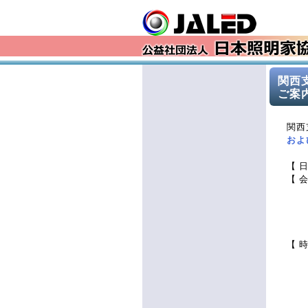
関西
ご案
関西
およ
【 
【 
〒
地
【 
2
9
9
11