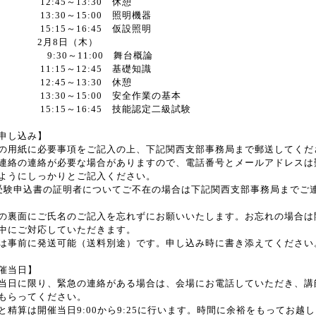
2:45～13:30 休憩
:30～15:00 照明機器
:15～16:45 仮設照明
月8日（木）
:30～11:00 舞台概論
:15～12:45 基礎知識
2:45～13:30 休憩
:30～15:00 安全作業の基本
:15～16:45 技能認定二級試験
申し込み】
の用紙に必要事項をご記入の上、下記関西支部事務局まで郵送してくだ
連絡の連絡が必要な場合がありますので、電話番号とメールアドレスは
ようにしっかりとご記入ください。
受験申込書の証明者についてご不在の場合は下記関西支部事務局までご
の裏面にご氏名のご記入を忘れずにお願いいたします。お忘れの場合は
中にご対応していただきます。
は事前に発送可能（送料別途）です。申し込み時に書き添えてください
催当日】
当日に限り、緊急の連絡がある場合は、会場にお電話していただき、講
もらってください。
と精算は開催当日9:00から9:25に行います。時間に余裕をもってお越