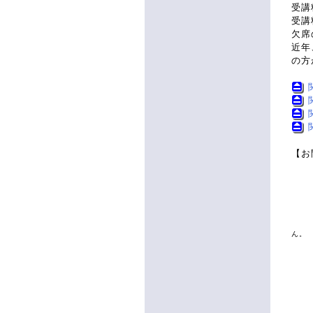
受講
受講
欠席
近年
の方
【お
〒
大
関
Te
ん。
お
(