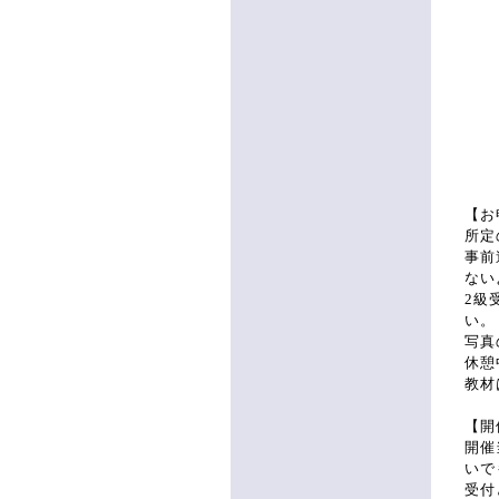
1
13
15
2
9
11
1
13
15
【お
所定
事前
ない
2級
い。
写真
休憩
教材
【開
開催
いで
受付