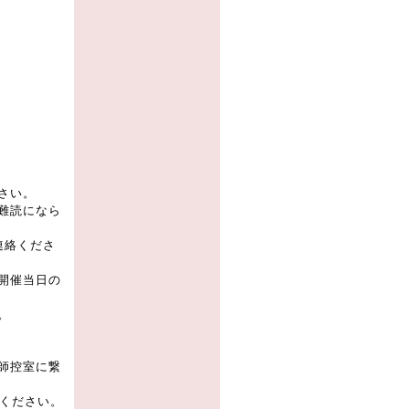
さい。
難読になら
連絡くださ
開催当日の
。
師控室に繋
しください。