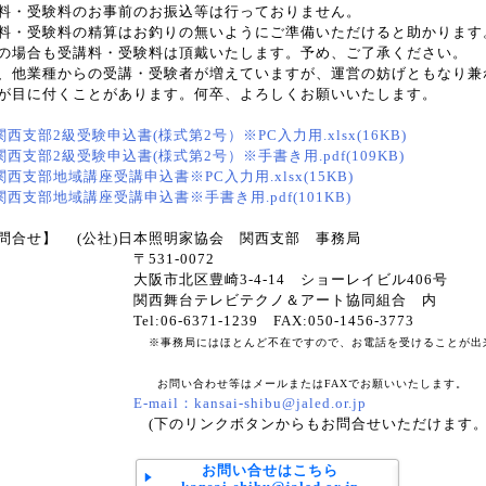
料・受験料のお事前のお振込等は行っておりません。
料・受験料の精算はお釣りの無いようにご準備いただけると助かります
の場合も受講料・受験料は頂戴いたします。予め、ご了承ください。
、他業種からの受講・受験者が増えていますが、運営の妨げともなり兼
が目に付くことがあります。何卒、よろしくお願いいたします。
関西支部2級受験申込書(様式第2号）※PC入力用.xlsx(16KB)
関西支部2級受験申込書(様式第2号）※手書き用.pdf(109KB)
関西支部地域講座受講申込書※PC入力用.xlsx(15KB)
関西支部地域講座受講申込書※手書き用.pdf(101KB)
問合せ】 (公社)日本照明家協会 関西支部 事務局
531-0072
阪市北区豊崎3-4-14 ショーレイビル406号
西舞台テレビテクノ＆アート協同組合 内
l:06-6371-1239 FAX:050-1456-3773
※事務局にはほとんど不在ですので、お電話を受けることが出
問い合わせ等はメールまたはFAXでお願いいたします。
E-mail：kansai-shibu@jaled.or.jp
下のリンクボタンからもお問合せいただけます。
お問い合せはこちら