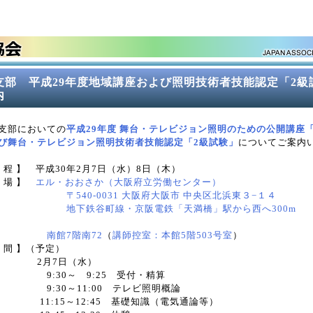
支部 平成29年度地域講座および照明技術者技能認定「2級
内
支部においての
平成29年度 舞台・テレビジョン照明のための公開講座
び舞台・テレビジョン照明技術者技能認定「2級試験」
についてご案内
日 程 】 平成30年2月7日（水）8日（木）
会 場 】
エル・おおさか（大阪府立労働センター）
540-0031 大阪府大阪市 中央区北浜東３−１４
下鉄谷町線・京阪電鉄「天満橋」駅から西へ300m
南館7階南72
（
講師控室：本館5階503号室
）
時 間 】（予定）
月7日（水）
:30～ 9:25 受付・精算
:30～11:00 テレビ照明概論
:15～12:45 基礎知識（電気通論等）