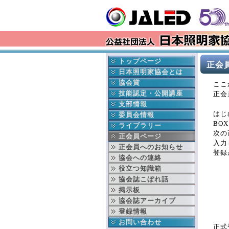
トップページ
正会
最新情報
日本照明家協会とは
イベント情報
協会の成立ち
協会賞
ここ
更新履歴
協会の事業
日本照明家協会賞
技能認定・公開講座
正会
会長挨拶
年間行事予定
舞台部門
中央講座
支部情報
はじ
本部より
役員紹介
テレビ部門
地域講座
北海道支部
委員会情報
BO
入会 変更 退会
組織図
過去の協会賞受賞者
東北支部
公益委員会
ライブラリー
次の
就業事故見舞金制度
賛助会員連名
協会賞データベース検索
東京支部
財務委員会
協会誌
正会員ページ
入力
ディスクロージャー
中部支部
技能認定委員会
協会出版物
正会員へのお知らせ
登録
文化芸術基本法
関西支部
次世代育成委員会
関連書籍
協会への連絡
劇場法
中国支部
安全委員会
JALED YouTube
役立つ知識箱
四国支部
技術委員会
知っ得 法律
協会誌こぼれ話
九州支部
顕彰委員会
エッセイ
掲示板
沖縄支部
広報委員会
全国ホール・劇場一覧
協会誌アーカイブ
テレビ部会
出版委員会
各種購入・購読の申込み
登録情報
国際委員会
お問い合わせ
正式