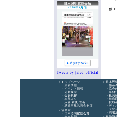
手帳編集作業部会
協会へのお問い合わせ
日本照明家協会誌
新人講座作業部会
2026年7月号
仮I
Tweets by jaled_official
トップページ
日本照
最新情報
協会
イベント情報
協会
更新履歴
年間
会長挨拶
役員
本部より
組織
入会 変更 退会
賛助
就業事故見舞金制度
ディ
文化
協会賞
劇場
日本照明家協会賞
舞台部門
技能認