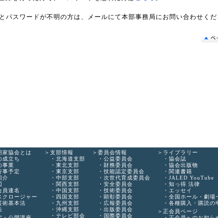
Dとパスワードが不明の方は、メールにて本部事務局にお問い合わせくだ
明家協会とは
支部情報
委員会情報
ライブラリー
の成立ち
北海道支部
公益委員会
協会誌
の事業
東北支部
財務委員会
協会出版物
行事予定
東京支部
技能認定委員会
関連書籍
紹介
中部支部
次世代育成委員会
JALED YouTube
図
関西支部
安全委員会
知っ得 法律
会員連名
中国支部
技術委員会
エッセイ
スクロージャー
四国支部
顕彰委員会
全国ホール・劇場
芸術基本法
九州支部
広報委員会
各種購入・購読の
法
沖縄支部
出版委員会
正会員ページ
テレビ部会
国際委員会
定・公開講座
正会員へのお知ら