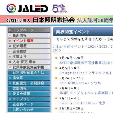
法人認可50周
トップページ
業界関連イベント
最新情報
こちら
まで情報をお寄せください（掲
イベント情報
更新履歴
これからのイベント
/
2024
/
2023
/
2
2015
会長挨拶
本部より
1月26日～28日
入会 変更 退会
JATET劇場演出空間技術展2016 
就業事故見舞金制度
4月5日～8日
日本照明家協会とは
Prolight+Sound / フランクフルト
協会の成立ち
協会賞
5月24日～27日
協会の事業
日本照明家協会賞
技能認定・公開講座
26th KOBA Show / ソウル
年間行事予定
舞台部門
中央講座
支部情報
7月6日～8日
第3回 ライブ＆イベント産業展 /
役員紹介
テレビ部門
地域講座
北海道支部
委員会情報
9月1日～4日
組織図
過去の協会賞受賞者
東北支部
公益委員会
ライブラリー
Parm Expo2016 China / 北京
賛助会員連名
協会賞データベース検索
東京支部
財務委員会
協会誌
正会員ページ
9月18日～20日
ディスクロージャー
中部支部
技能認定委員会
協会出版物
正会員へのお知らせ
お問い合わせ