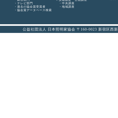
テレビ部門
中央講座
過去の協会賞受賞者
地域講座
協会賞データベース検索
公益社団法人 日本照明家協会 〒160-0023 新宿区西新宿6-12-