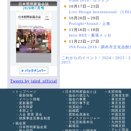
Plasa 2016 / ロンドン
文化芸術基本法
関西支部
次世代育成委員会
関連書籍
協会への連絡
協会へのお問い合わせ
日本照明家協会誌
10月17日～23日
劇場法
中国支部
安全委員会
JALED YouTube
役立つ知識箱
2026年7月号
Live Design International （
四国支部
技術委員会
知っ得 法律
協会誌こぼれ話
10月26日～29日
九州支部
顕彰委員会
エッセイ
掲示板
Prolight+Sound / 上海
沖縄支部
広報委員会
全国ホール・劇場一覧
協会誌アーカイブ
11月16日～18日
テレビ部会
出版委員会
各種購入・購読の申込み
登録情報
Inter BEE / 幕張メッセ
国際委員会
11月23日～27日
手帳編集作業部会
JVA Festa 2016 / 調布市文化
新人講座作業部会
これからのイベント
/
2024
/
2023
/
2
2015
Tweets by jaled_official
トップページ
日本照明家協会とは
支部情報
最新情報
協会の成立ち
北海道支部
イベント情報
協会の事業
東北支部
更新履歴
年間行事予定
東京支部
会長挨拶
役員紹介
中部支部
本部より
組織図
関西支部
入会 変更 退会
賛助会員連名
中国支部
就業事故見舞金制度
ディスクロージャー
四国支部
文化芸術基本法
九州支部
協会賞
劇場法
沖縄支部
日本照明家協会賞
テレビ部会
舞台部門
技能認定・公開講座