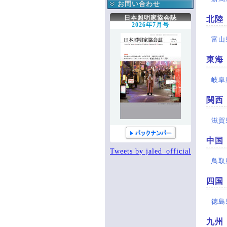
手帳編集作業部会
正会員へのお知らせ
お問い合わせ
新人講座作業部会
協会への連絡
協会へのお問い合わせ
日本照明家協会誌
北陸
役立つ知識箱
2026年7月号
協会誌こぼれ話
富山
掲示板
協会誌アーカイブ
東海
登録情報
岐阜
関西
滋賀
中国
Tweets by jaled_official
鳥取
四国
徳島
九州