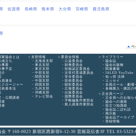
県
佐賀県
長崎県
熊本県
大分県
宮崎県
鹿児島県
県
明家協会とは
支部情報
委員会情報
ライブラリー
の成立ち
北海道支部
公益委員会
協会誌
の事業
東北支部
財務委員会
協会出版物
行事予定
東京支部
技能認定委員会
関連書籍
紹介
中部支部
次世代育成委員会
JALED YouTube
図
関西支部
安全委員会
知っ得 法律
会員連名
中国支部
技術委員会
エッセイ
スクロージャー
四国支部
顕彰委員会
全国ホール・劇場
芸術基本法
九州支部
広報委員会
各種購入・購読の
法
沖縄支部
出版委員会
正会員ページ
テレビ部会
国際委員会
定・公開講座
正会員へのお知ら
手帳編集作業部会
講座
協会への連絡
新人講座作業部会
講座
役立つ知識箱
協会誌こぼれ話
掲示板
協会誌アーカイブ
登録情報
0-0023 新宿区西新宿6-12-30 芸能花伝舎3F TEL 03-5323-0201