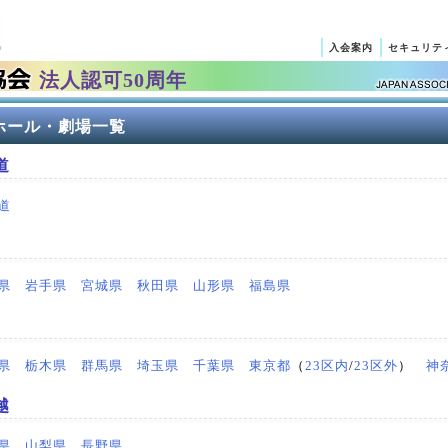
入会案内
セキュリテ
法人認可50周年
ホール・劇場一覧
道
道
県
岩手県
宮城県
秋田県
山形県
福島県
県
栃木県
群馬県
埼玉県
千葉県
東京都
（
23区内
/
23区外
）
神
越
県
山梨県
長野県