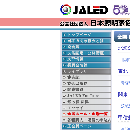
トップページ
全国
最新情報
日本照明家協会とは
イベント情報
協会の成立ち
協会賞
北海
更新履歴
協会の事業
日本照明家協会賞
技能認定・公開講座
会長挨拶
年間行事予定
舞台部門
中央講座
支部情報
北海
本部より
役員紹介
テレビ部門
地域講座
北海道支部
委員会情報
東北
入会 変更 退会
組織図
過去の協会賞受賞者
東北支部
公益委員会
ライブラリー
就業事故見舞金制度
賛助会員連名
協会賞データベース検索
東京支部
財務委員会
協会誌
青森
ディスクロージャー
中部支部
技能認定委員会
協会出版物
文化芸術基本法
関西支部
次世代育成委員会
関連書籍
関東
劇場法
中国支部
安全委員会
JALED YouTube
四国支部
技術委員会
知っ得 法律
茨城
九州支部
顕彰委員会
エッセイ
沖縄支部
広報委員会
全国ホール・劇場一覧
甲信
テレビ部会
出版委員会
各種購入・購読の申込み
国際委員会
正会員ページ
新潟