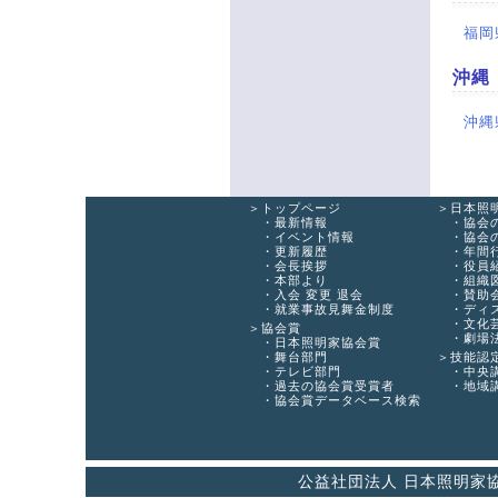
福岡
沖縄
沖縄
トップページ
日本照
最新情報
協会
イベント情報
協会
更新履歴
年間
会長挨拶
役員
本部より
組織
入会 変更 退会
賛助
就業事故見舞金制度
ディ
文化
協会賞
劇場
日本照明家協会賞
舞台部門
技能認
テレビ部門
中央
過去の協会賞受賞者
地域
協会賞データベース検索
公益社団法人 日本照明家協会 〒16