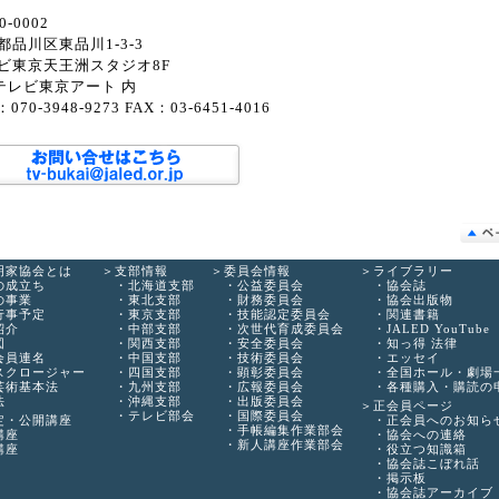
0-0002
都品川区東品川1-3-3
ビ東京天王洲スタジオ8F
)テレビ東京アート 内
：070-3948-9273 FAX：03-6451-4016
明家協会とは
支部情報
委員会情報
ライブラリー
の成立ち
北海道支部
公益委員会
協会誌
の事業
東北支部
財務委員会
協会出版物
行事予定
東京支部
技能認定委員会
関連書籍
紹介
中部支部
次世代育成委員会
JALED YouTube
図
関西支部
安全委員会
知っ得 法律
会員連名
中国支部
技術委員会
エッセイ
スクロージャー
四国支部
顕彰委員会
全国ホール・劇場
芸術基本法
九州支部
広報委員会
各種購入・購読の
法
沖縄支部
出版委員会
正会員ページ
テレビ部会
国際委員会
定・公開講座
正会員へのお知ら
手帳編集作業部会
講座
協会への連絡
新人講座作業部会
講座
役立つ知識箱
協会誌こぼれ話
掲示板
協会誌アーカイブ