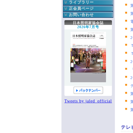
公益委員会
ライブラリー
財務委員会
協会誌
正会員ページ
技能認定委員会
協会出版物
正会員へのお知らせ
お問い合わせ
次世代育成委員会
関連書籍
協会への連絡
協会へのお問い合わせ
日本照明家協会誌
安全委員会
JALED YouTube
役立つ知識箱
2026年7月号
技術委員会
知っ得 法律
協会誌こぼれ話
顕彰委員会
エッセイ
掲示板
広報委員会
全国ホール・劇場一覧
協会誌アーカイブ
出版委員会
各種購入・購読の申込み
登録情報
国際委員会
手帳編集作業部会
新人講座作業部会
Tweets by jaled_official
テレ