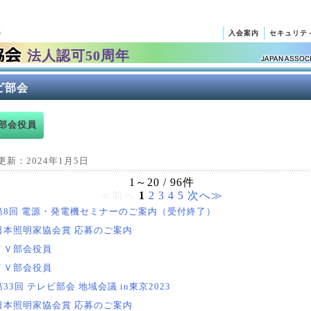
入会案内
セキュリテ
法人認可50周年
ビ部会
部会役員
更新：2024年1月5日
1～20 / 96件
≪前へ
1
2
3
4
5
次へ≫
第8回 電源・発電機セミナーのご案内（受付終了）
日本照明家協会賞 応募のご案内
ＴＶ部会役員
ＴＶ部会役員
第33回 テレビ部会 地域会議 in東京2023
日本照明家協会賞 応募のご案内