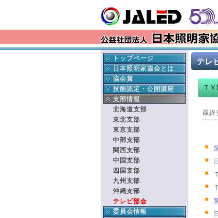
トップページ
テレ
最新情報
日本照明家協会とは
イベント情報
協会の成立ち
協会賞
ＴＶ
更新履歴
協会の事業
日本照明家協会賞
技能認定・公開講座
会長挨拶
年間行事予定
舞台部門
中央講座
支部情報
本部より
役員紹介
テレビ部門
地域講座
北海道支部
最終
入会 変更 退会
組織図
過去の協会賞受賞者
東北支部
就業事故見舞金制度
賛助会員連名
協会賞データベース検索
東京支部
ディスクロージャー
中部支部
文化芸術基本法
関西支部
劇場法
中国支部
四国支部
九州支部
沖縄支部
テレビ部会
委員会情報