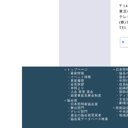
〒14
東京
テレ
(株
TEL
トップページ
日本照
最新情報
協会
イベント情報
協会
更新履歴
年間
会長挨拶
役員
本部より
組織
入会 変更 退会
賛助
就業事故見舞金制度
ディ
文化
協会賞
劇場
日本照明家協会賞
舞台部門
技能認
テレビ部門
中央
過去の協会賞受賞者
地域
協会賞データベース検索