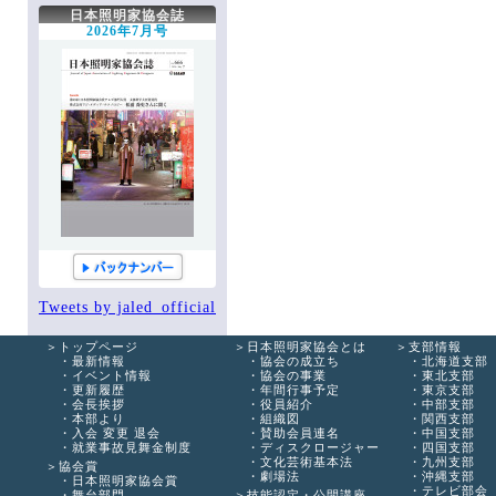
文化芸術基本法
関西支部
次世代育成委員会
関連書籍
協会への連絡
協会へのお問い合わせ
日本照明家協会誌
劇場法
中国支部
安全委員会
JALED YouTube
役立つ知識箱
2026年7月号
四国支部
技術委員会
知っ得 法律
協会誌こぼれ話
九州支部
顕彰委員会
エッセイ
掲示板
沖縄支部
広報委員会
全国ホール・劇場一覧
協会誌アーカイブ
テレビ部会
出版委員会
各種購入・購読の申込み
登録情報
国際委員会
手帳編集作業部会
新人講座作業部会
Tweets by jaled_official
トップページ
日本照明家協会とは
支部情報
最新情報
協会の成立ち
北海道支部
イベント情報
協会の事業
東北支部
更新履歴
年間行事予定
東京支部
会長挨拶
役員紹介
中部支部
本部より
組織図
関西支部
入会 変更 退会
賛助会員連名
中国支部
就業事故見舞金制度
ディスクロージャー
四国支部
文化芸術基本法
九州支部
協会賞
劇場法
沖縄支部
日本照明家協会賞
テレビ部会
舞台部門
技能認定・公開講座