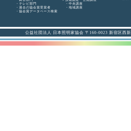
テレビ部門
中央講座
過去の協会賞受賞者
地域講座
協会賞データベース検索
公益社団法人 日本照明家協会 〒160-0023 新宿区西新宿6-12-