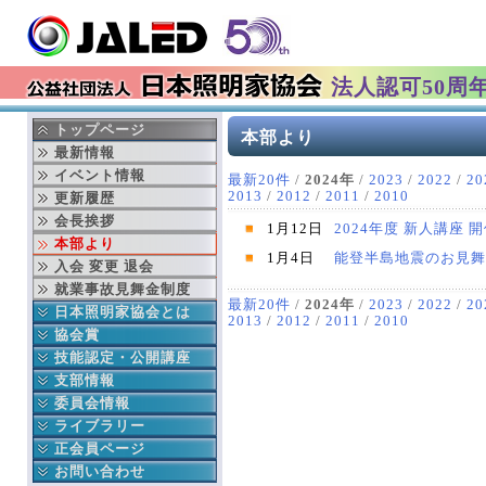
法人認可50周
トップページ
本部より
最新情報
イベント情報
最新20件
/
2024年
/
2023
/
2022
/
20
2013
/
2012
/
2011
/
2010
更新履歴
会長挨拶
1月12日
2024年度 新人講座 
本部より
1月4日
能登半島地震のお見舞
入会 変更 退会
就業事故見舞金制度
最新20件
/
2024年
/
2023
/
2022
/
20
日本照明家協会とは
2013
/
2012
/
2011
/
2010
協会の成立ち
協会賞
協会の事業
日本照明家協会賞
技能認定・公開講座
年間行事予定
舞台部門
中央講座
支部情報
役員紹介
テレビ部門
地域講座
北海道支部
委員会情報
組織図
過去の協会賞受賞者
東北支部
公益委員会
ライブラリー
賛助会員連名
協会賞データベース検索
東京支部
財務委員会
協会誌
正会員ページ
ディスクロージャー
中部支部
技能認定委員会
協会出版物
正会員へのお知らせ
お問い合わせ