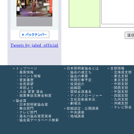
手帳編集作業部会
新人講座作業部会
Tweets by jaled_official
トップページ
日本照明家協会とは
支部情報
最新情報
協会の成立ち
北海道支部
イベント情報
協会の事業
東北支部
更新履歴
年間行事予定
東京支部
会長挨拶
役員紹介
中部支部
本部より
組織図
関西支部
入会 変更 退会
賛助会員連名
中国支部
就業事故見舞金制度
ディスクロージャー
四国支部
文化芸術基本法
九州支部
協会賞
劇場法
沖縄支部
日本照明家協会賞
テレビ部会
舞台部門
技能認定・公開講座
テレビ部門
中央講座
過去の協会賞受賞者
地域講座
協会賞データベース検索