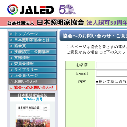
法人認可50周
トップページ
協会へのお問い合わせ・ご意
最新情報
日本照明家協会とは
イベント情報
協会の成立ち
協会賞
このページは協会と皆さまの連絡
更新履歴
協会の事業
日本照明家協会賞
技能認定・公開講座
ご意見がある場合には下の入力フ
会長挨拶
年間行事予定
舞台部門
中央講座
支部情報
本部より
役員紹介
テレビ部門
地域講座
北海道支部
委員会情報
お名前
入会 変更 退会
組織図
過去の協会賞受賞者
東北支部
公益委員会
ライブラリー
E-mail
就業事故見舞金制度
賛助会員連名
協会賞データベース検索
東京支部
財務委員会
協会誌
正会員ページ
ディスクロージャー
中部支部
技能認定委員会
協会出版物
正会員へのお知らせ
お問い合わせ
内容
■長い文章は適
文化芸術基本法
関西支部
次世代育成委員会
関連書籍
協会への連絡
協会へのお問い合わせ
劇場法
中国支部
安全委員会
JALED YouTube
役立つ知識箱
日本照明家協会誌
四国支部
技術委員会
知っ得 法律
協会誌こぼれ話
2026年7月号
九州支部
顕彰委員会
エッセイ
掲示板
沖縄支部
広報委員会
全国ホール・劇場一覧
協会誌アーカイブ
テレビ部会
出版委員会
各種購入・購読の申込み
登録情報
国際委員会