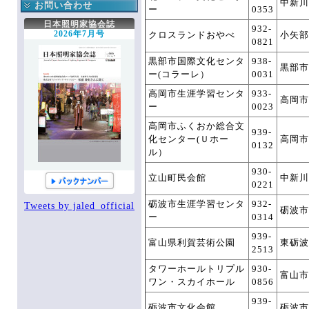
中新川
手帳編集作業部会
正会員へのお知らせ
お問い合わせ
ー
0353
新人講座作業部会
協会への連絡
協会へのお問い合わせ
日本照明家協会誌
932-
役立つ知識箱
2026年7月号
クロスランドおやべ
小矢部
0821
協会誌こぼれ話
黒部市国際文化センタ
938-
掲示板
黒部市
ー(コラーレ）
0031
協会誌アーカイブ
登録情報
高岡市生涯学習センタ
933-
高岡市
ー
0023
高岡市ふくおか総合文
939-
化センター(Ｕホー
高岡市
0132
ル）
930-
立山町民会館
中新川
0221
砺波市生涯学習センタ
932-
Tweets by jaled_official
砺波市
ー
0314
939-
富山県利賀芸術公園
東砺波
2513
タワーホールトリプル
930-
富山市
ワン・スカイホール
0856
939-
砺波市文化会館
砺波市