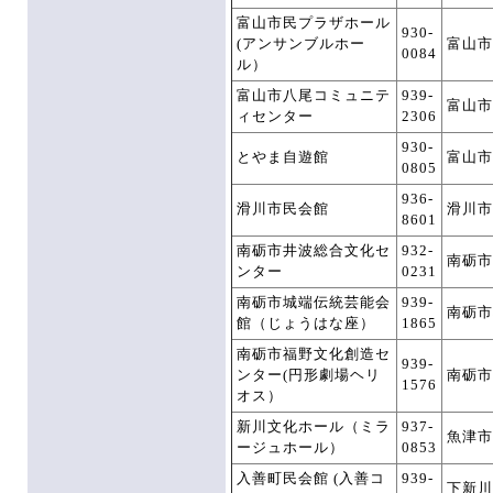
富山市民プラザホール
930-
(アンサンブルホー
富山市
0084
ル）
富山市八尾コミュニテ
939-
富山市
ィセンター
2306
930-
とやま自遊館
富山市
0805
936-
滑川市民会館
滑川市
8601
南砺市井波総合文化セ
932-
南砺市
ンター
0231
南砺市城端伝統芸能会
939-
南砺市
館（じょうはな座）
1865
南砺市福野文化創造セ
939-
ンター(円形劇場ヘリ
南砺市
1576
オス）
新川文化ホール（ミラ
937-
魚津市
ージュホール）
0853
入善町民会館 (入善コ
939-
下新川