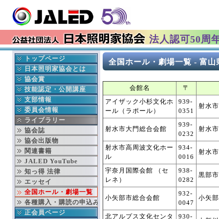
法人認可50周
トップページ
全国ホール・劇場一覧 - 富山
最新情報
日本照明家協会とは
イベント情報
協会の成立ち
協会賞
会館名
〒
更新履歴
協会の事業
日本照明家協会賞
技能認定・公開講座
会長挨拶
年間行事予定
舞台部門
中央講座
支部情報
アイザック小杉文化ホ
939-
射水市
本部より
役員紹介
テレビ部門
地域講座
北海道支部
委員会情報
ール（ラポール）
0351
入会 変更 退会
組織図
過去の協会賞受賞者
東北支部
公益委員会
ライブラリー
939-
射水市大門総合会館
射水市
就業事故見舞金制度
賛助会員連名
協会賞データベース検索
東京支部
財務委員会
協会誌
0232
ディスクロージャー
中部支部
技能認定委員会
協会出版物
射水市高周波文化ホー
934-
文化芸術基本法
関西支部
次世代育成委員会
関連書籍
射水市
ル
0016
劇場法
中国支部
安全委員会
JALED YouTube
宇奈月国際会館 （セ
938-
四国支部
技術委員会
知っ得 法律
黒部市
レネ）
0282
九州支部
顕彰委員会
エッセイ
沖縄支部
広報委員会
全国ホール・劇場一覧
932-
小矢部市総合会館
小矢部
テレビ部会
出版委員会
各種購入・購読の申込み
0047
国際委員会
正会員ページ
北アルプス文化センタ
930-