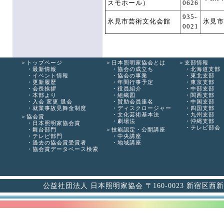
スモホール）
0626
935-
氷見市芸術文化会館
氷見市
0021
トップページ
日本照明家協会とは
支部情報
最新情報
協会の成立ち
北海道支部
イベント情報
協会の事業
東北支部
更新履歴
年間行事予定
東京支部
会長挨拶
役員紹介
中部支部
本部より
組織図
関西支部
入会 変更 退会
賛助会員連名
中国支部
就業事故見舞金制度
ディスクロージャー
四国支部
文化芸術基本法
九州支部
協会賞
劇場法
沖縄支部
日本照明家協会賞
テレビ部会
舞台部門
技能認定・公開講座
テレビ部門
中央講座
過去の協会賞受賞者
地域講座
協会賞データベース検索
公益社団法人 日本照明家協会 〒160-0023 新宿区西新宿6-12-