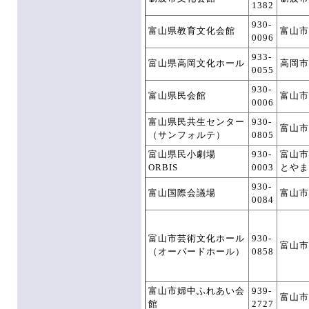
1382
930-
富山県教育文化会館
富山市
0096
933-
富山県高岡文化ホール
高岡市
0055
930-
富山県民会館
富山市
0006
富山県民共生センター
930-
富山市
（サンフォルテ）
0805
富山県民小劇場
930-
富山市
ORBIS
0003
とやま
930-
富山国際会議場
富山市
0084
富山市芸術文化ホール
930-
富山市
（オーバードホール）
0858
富山市婦中ふれあい会
939-
富山市
館
2727