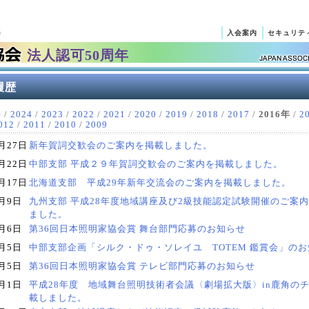
入会案内
セキュリテ
法人認可50周年
履歴
件
/
2024
/
2023
/
2022
/
2021
/
2020
/
2019
/
2018
/
2017
/
2016年
/
2
012
/
2011
/
2010
/
2009
月27日
新年賀詞交歓会のご案内を掲載しました。
月22日
中部支部 平成２９年賀詞交歓会のご案内を掲載しました。
月17日
北海道支部 平成29年新年交流会のご案内を掲載しました。
2月9日
九州支部 平成28年度地域講座及び2級技能認定試験開催のご案
ました。
2月6日
第36回日本照明家協会賞 舞台部門応募のお知らせ
2月5日
中部支部企画「シルク・ドゥ・ソレイユ TOTEM 鑑賞会」の
2月5日
第36回日本照明家協会賞 テレビ部門応募のお知らせ
2月1日
平成28年度 地域舞台照明技術者会議〈劇場拡大版〉in鹿角の
載しました。