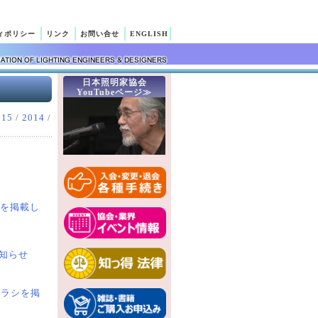
ィポリシー
リンク
お問い合せ
ENGLISH
日本照明家協会
YouTubeページ≫
015
/
2014
/
内を掲載し
お知らせ
チラシを掲