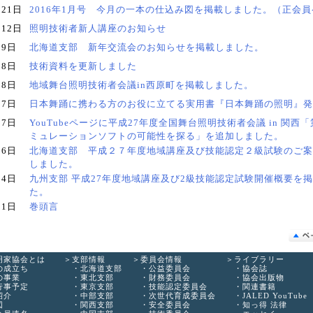
月21日
2016年1月号 今月の一本の仕込み図を掲載しました。（正会
月12日
照明技術者新人講座のお知らせ
月9日
北海道支部 新年交流会のお知らせを掲載しました。
月8日
技術資料を更新しました
月8日
地域舞台照明技術者会議in西原町を掲載しました。
月7日
日本舞踊に携わる方のお役に立てる実用書『日本舞踊の照明』発
月7日
YouTubeページに平成27年度全国舞台照明技術者会議 in 関西
ミュレーションソフトの可能性を探る」を追加しました。
月6日
北海道支部 平成２７年度地域講座及び技能認定２級試験のご案
しました。
月4日
九州支部 平成27年度地域講座及び2級技能認定試験開催概要を
た。
月1日
巻頭言
明家協会とは
支部情報
委員会情報
ライブラリー
の成立ち
北海道支部
公益委員会
協会誌
の事業
東北支部
財務委員会
協会出版物
行事予定
東京支部
技能認定委員会
関連書籍
紹介
中部支部
次世代育成委員会
JALED YouTube
図
関西支部
安全委員会
知っ得 法律