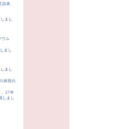
正誤表
新しまし
ジウム
しまし
載しまし
での表現の
」、27年
掲載しまし