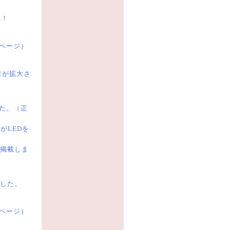
集！
ページ）
者が拡大さ
した。（正
がLEDを
掲載しま
した。
員ページ）