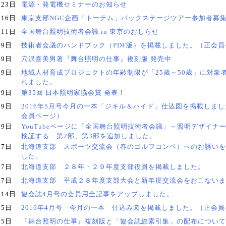
月23日
電源・発電機セミナーのお知らせ
月16日
東京支部NGC企画「トーテム」バックステージツアー参加者募
月11日
全国舞台照明技術者会議 in 東京のおしらせ
月9日
技術者会議のハンドブック（PDF版）を掲載しました。（正会員
月9日
穴沢喜美男著『舞台照明の仕事』複刻版 発売中
月9日
地域人材育成プロジェクトの年齢制限が「25歳～50歳」に対象
れました。
月9日
第35回 日本照明家協会賞 発表！
月9日
2016年5月号今月の一本「ジキル＆ハイド」仕込図を掲載しま
会員ページ）
月9日
YouTubeページに「全国舞台照明技術者会議」～照明デザイナー
検証する 第2部、第3部を追加しました。
月7日
北海道支部 スポーツ交流会（春のゴルフコンペ）へのお誘いを
した。
月7日
北海道支部 ２８年・２９年度支部役員を掲載しました。
月7日
北海道支部 平成２８年度支部大会と新年度交流会をおこないま
月14日
協会誌4月号の会員用全記事をアップしました。
月5日
2016年4月号 今月の一本 仕込み図を掲載しました。（正会
月5日
『舞台照明の仕事』複刻版と「協会誌総索引集」の配布について