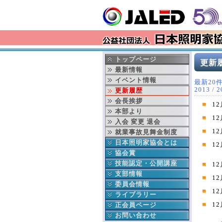
トップページ
更新
最新情報
イベント情報
最新20
2013
/
2
更新履歴
会長挨拶
12
本部より
12
入会 変更 退会
12
就業事故見舞金制度
日本照明家協会とは
1
協会の成立ち
協会賞
協会の事業
日本照明家協会賞
技能認定・公開講座
1
年間行事予定
舞台部門
中央講座
支部情報
1
役員紹介
テレビ部門
地域講座
北海道支部
委員会情報
1
組織図
過去の協会賞受賞者
東北支部
公益委員会
ライブラリー
賛助会員連名
協会賞データベース検索
東京支部
財務委員会
協会誌
正会員ページ
1
ディスクロージャー
中部支部
技能認定委員会
協会出版物
正会員へのお知らせ
お問い合わせ