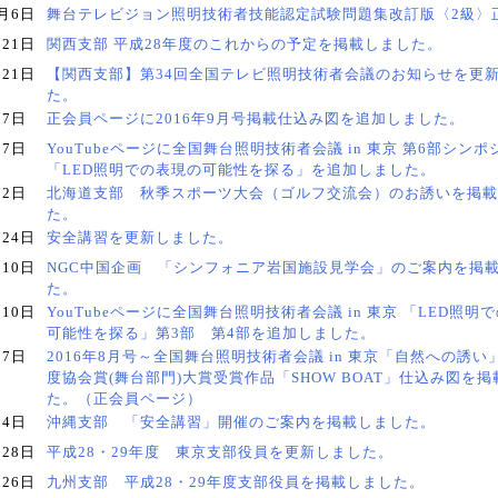
0月6日
舞台テレビジョン照明技術者技能認定試験問題集改訂版〈2級〉
月21日
関西支部 平成28年度のこれからの予定を掲載しました。
月21日
【関西支部】第34回全国テレビ照明技術者会議のお知らせを更
た。
月7日
正会員ページに2016年9月号掲載仕込み図を追加しました。
月7日
YouTubeページに全国舞台照明技術者会議 in 東京 第6部シンポ
「LED照明での表現の可能性を探る」を追加しました。
月2日
北海道支部 秋季スポーツ大会（ゴルフ交流会）のお誘いを掲載
た。
月24日
安全講習を更新しました。
月10日
NGC中国企画 「シンフォニア岩国施設見学会」のご案内を掲
た。
月10日
YouTubeページに全国舞台照明技術者会議 in 東京 「LED照明
可能性を探る」第3部 第4部を追加しました。
月7日
2016年8月号～全国舞台照明技術者会議 in 東京「自然への誘い
度協会賞(舞台部門)大賞受賞作品「SHOW BOAT」仕込み図を
た。（正会員ページ）
月4日
沖縄支部 「安全講習」開催のご案内を掲載しました。
月28日
平成28・29年度 東京支部役員を更新しました。
月26日
九州支部 平成28・29年度支部役員を掲載しました。