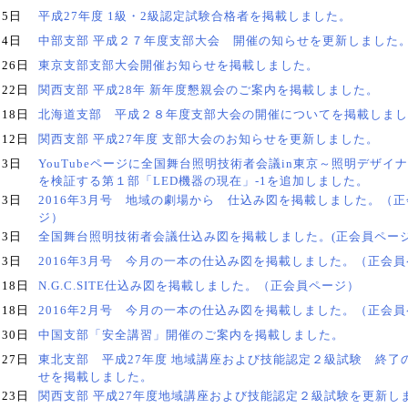
月5日
平成27年度 1級・2級認定試験合格者を掲載しました。
月4日
中部支部 平成２７年度支部大会 開催の知らせを更新しました
月26日
東京支部支部大会開催お知らせを掲載しました。
月22日
関西支部 平成28年 新年度懇親会のご案内を掲載しました。
月18日
北海道支部 平成２８年度支部大会の開催についてを掲載しまし
月12日
関西支部 平成27年度 支部大会のお知らせを更新しました。
月3日
YouTubeページに全国舞台照明技術者会議in東京～照明デザイナ
を検証する第１部「LED機器の現在」-1を追加しました。
月3日
2016年3月号 地域の劇場から 仕込み図を掲載しました。（
ジ）
月3日
全国舞台照明技術者会議仕込み図を掲載しました。(正会員ページ
月3日
2016年3月号 今月の一本の仕込み図を掲載しました。（正会
月18日
N.G.C.SITE仕込み図を掲載しました。（正会員ページ）
月18日
2016年2月号 今月の一本の仕込み図を掲載しました。（正会
月30日
中国支部「安全講習」開催のご案内を掲載しました。
月27日
東北支部 平成27年度 地域講座および技能認定２級試験 終了
せを掲載しました。
月23日
関西支部 平成27年度地域講座および技能認定２級試験を更新し