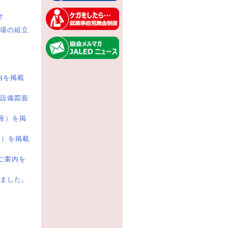
せ
場の組立
内を掲載
明設備図面
座）を掲
座）を掲載
のご案内を
ました。