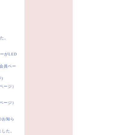
。
た。
ーがLED
正会員ペー
)
員ページ）
員ページ）
のお知ら
ました。