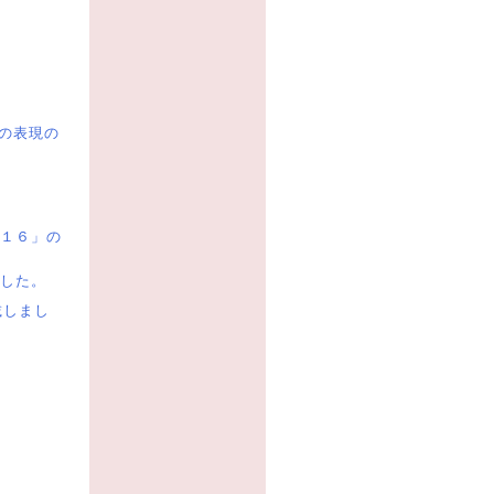
での表現の
１６」の
した。
載しまし