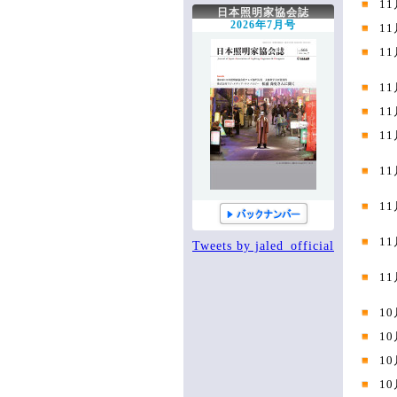
11
文化芸術基本法
関西支部
次世代育成委員会
関連書籍
協会への連絡
協会へのお問い合わせ
日本照明家協会誌
劇場法
中国支部
安全委員会
JALED YouTube
役立つ知識箱
2026年7月号
11
四国支部
技術委員会
知っ得 法律
協会誌こぼれ話
11
九州支部
顕彰委員会
エッセイ
掲示板
沖縄支部
広報委員会
全国ホール・劇場一覧
協会誌アーカイブ
11
テレビ部会
出版委員会
各種購入・購読の申込み
登録情報
11
国際委員会
11
手帳編集作業部会
新人講座作業部会
1
1
1
Tweets by jaled_official
1
10
10
10
10