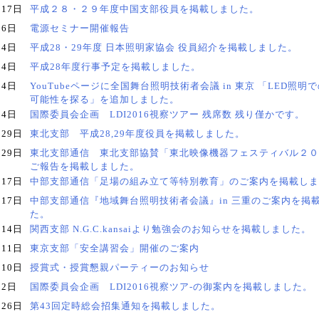
月17日
平成２８・２９年度中国支部役員を掲載しました。
月6日
電源セミナー開催報告
月4日
平成28・29年度 日本照明家協会 役員紹介を掲載しました。
月4日
平成28年度行事予定を掲載しました。
月4日
YouTubeページに全国舞台照明技術者会議 in 東京 「LED照明
可能性を探る」を追加しました。
月4日
国際委員会企画 LDI2016視察ツアー 残席数 残り僅かです。
月29日
東北支部 平成28,29年度役員を掲載しました。
月29日
東北支部通信 東北支部協賛「東北映像機器フェスティバル２０
ご報告を掲載しました。
月17日
中部支部通信「足場の組み立て等特別教育」のご案内を掲載しま
月17日
中部支部通信『地域舞台照明技術者会議』in 三重のご案内を掲
た。
月14日
関西支部 N.G.C.kansaiより勉強会のお知らせを掲載しました。
月11日
東京支部「安全講習会」開催のご案内
月10日
授賞式・授賞懇親パーティーのお知らせ
月2日
国際委員会企画 LDI2016視察ツア-の御案内を掲載しました。
月26日
第43回定時総会招集通知を掲載しました。