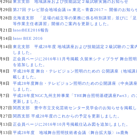
月29日
東京支部 地域講座および技能認定２級試験実施のお知らせ
月29日
第27回 テレビ部会地域会議 in 東北～青森2017～ 開催のお知ら
月28日
北海道支部 「足場の組立等の業務に係る特別講習」並びに「足
等作業主任者講習」開催のご案内を更新しました。
月21日
InterBEE2016報告
月14日
Inter BEE 2016
月14日
東北支部 平成28年度 地域講座および技能認定２級試験のご案
しました。
1月9日
正会員ページに2016年11月号掲載 久留米シティプラザ 舞台照
を追加しました。
1月8日
平成28年度 舞台・テレビジョン照明のための 公開講座（地域講
載しました。
1月8日
平成28年度舞台・テレビジョン照明のための公開講座（中央講
しました。
1月7日
平成28年度NGC九州主幹事業「THE舞台照明基礎講座Part3」
更新しました。
月27日
関西支部 豊中市立文化芸術センター見学会のお知らせを掲載し
月27日
関西支部 平成28年度のこれからの予定を更新しました。
月13日
正会員ページに2016年10月号掲載仕込み図を追加しました。
月13日
平成28年度 地域舞台照明技術者会議〈舞台拡大版〉in鹿角