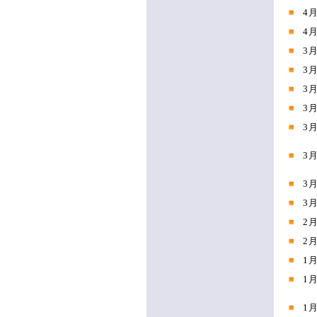
4
4
3
3
3
3
3
3
3
3
2
2
1
1
1